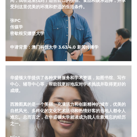
间，我在这里找到了适合自己的住宿、食品和娱乐选择，并享
受到这里优美的环境和舒适的生活条件。
张PC
传媒学
密歇根安娜堡大学
申请背景：澳门科技大学 3.63/4.0 新闻传播学
华盛顿大学提供了各种支持服务和学术资源，如图书馆、写作
中心、辅导中心等，帮助我更好地应对学术挑战并取得更好的
成绩。
西雅图真的是一个美丽、充满活力和创新精神的城市，优美的
自然风光、多样化的文化艺术活动和热情好客的当地人都令人
难忘。总而言之，在华盛顿大学就读成为我人生最难忘的经历
之一。