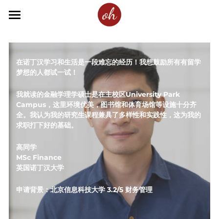
主页
产品与定价
在诺丁汉学习和生活是一段难忘的经历！我想鼓励所有有留学
梦想的人都试一试！
服务
我就读的金融学理学硕士是在主校区University Park 
OFFERHOLDERS STORIES学员故事
Campus，这里环境优美，图书馆和体育场馆等设施十分齐
全。我认为我的研究生课程兼具了多样性和实践性，这为我的
联系方式
求职打下好的基础。
高同学
MSc Finance 
英国诺丁汉大学
联系我们
申请背景：北京信息科技大学 3.2/5 财务管理