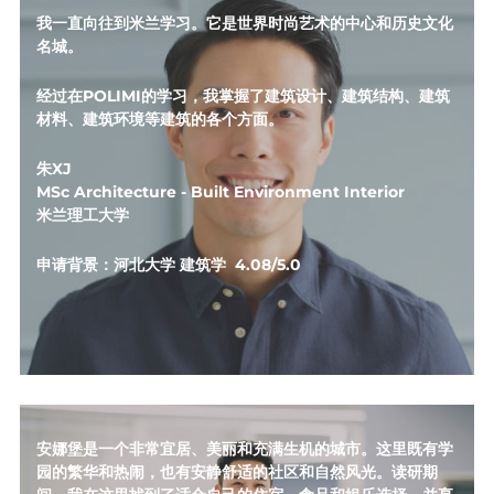
我一直向往到米兰学习。它是世界时尚艺术的中心和历史文化
名城。
经过在POLIMI的学习，我掌握了建筑设计、建筑结构、建筑
材料、建筑环境等建筑的各个方面。
朱XJ
MSc Architecture - Built Environment Interior
米兰理工大学
申请背景：河北大学 建筑学  4.08/5.0
安娜堡是一个非常宜居、美丽和充满生机的城市。这里既有学
园的繁华和热闹，也有安静舒适的社区和自然风光。读研期