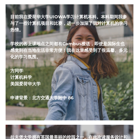
目前我在爱荷华大学UIOWA学习计算机本科。本科期间我参
与了一些计算机项目和比赛，进一步加深了我对计算机的学习
热情。
学校的各上课地点之间都有Cambus接送，即使是国际生也
感觉到在当地生活非常方便！我在这里感受到了很温馨、多元
化的学习氛围。
方同学
计算机科学
美国爱荷华大学
申请背景：北方交通大学附中 86
拉夫堡大学拥有英国最美丽的校园之一。在此攻读服务设计和