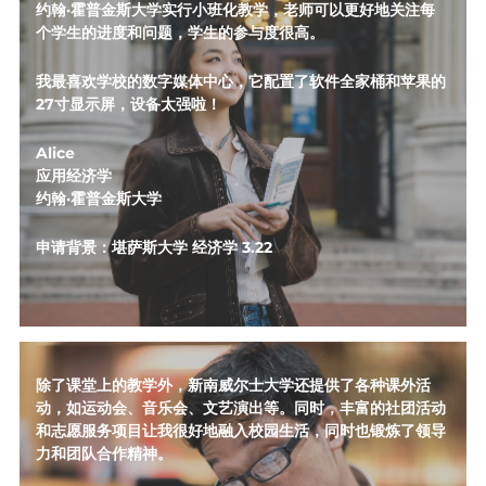
约翰·霍普金斯大学实行小班化教学，老师可以更好地关注每
个学生的进度和问题，学生的参与度很高。
我最喜欢学校的数字媒体中心，它配置了软件全家桶和苹果的
27寸显示屏，设备太强啦！
Alice
应用经济学
约翰·霍普金斯大学
申请背景：堪萨斯大学 经济学 3.22
除了课堂上的教学外，新南威尔士大学还提供了各种课外活
动，如运动会、音乐会、文艺演出等。同时，丰富的社团活动
和志愿服务项目让我很好地融入校园生活，同时也锻炼了领导
力和团队合作精神。