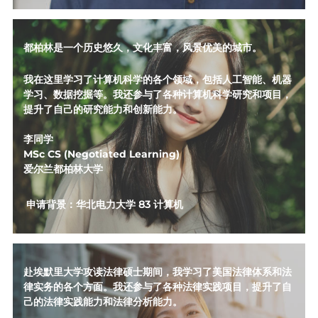
都柏林是一个历史悠久，文化丰富，风景优美的城市。
我在这里学习了计算机科学的各个领域，包括人工智能、机器
学习、数据挖掘等。我还参与了各种计算机科学研究和项目，
提升了自己的研究能力和创新能力。
李同学
MSc CS (Negotiated Learning) 
爱尔兰都柏林大学
 申请背景：华北电力大学 83 计算机
赴埃默里大学攻读法律硕士期间，我学习了美国法律体系和法
律实务的各个方面。我还参与了各种法律实践项目，提升了自
己的法律实践能力和法律分析能力。