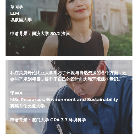
章同学
LLM
埃默里大学
申请背景：同济大学 80.2 法律
我在英属哥伦比亚大学学习了环境与自然资源的各个方面，还
参与了规划项目，提升了自己的设计能力和环境保护意识。
李WX
MSc Resources, Environment and Sustainability
英属哥伦比亚大学
申请背景：厦门大学 GPA 3.7 环境科学