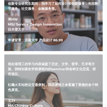
创新专业研究生期间，我学习了如何设计和创新服务，包括数
字服务、社交服务、金融服务等。
周HW
MSc Service Design Innovation
拉夫堡大学
申请背景：济南大学 产品设计 86.99
我在港理工的学习内容涵盖了历史、文学、哲学、艺术等方
面。我特别喜欢学校课程内的seminar和各种文化交流、研
究项目。
红磡火车站附近交通便利，我在课程之余逛遍了香港的各个特
色展览。
王JY
MA Chinese Culture