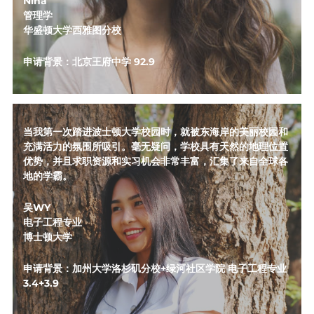
Nina
管理学
华盛顿大学西雅图分校
申请背景：北京王府中学 92.9
当我第一次踏进波士顿大学校园时，就被东海岸的美丽校园和
充满活力的氛围所吸引。毫无疑问，学校具有天然的地理位置
优势，并且求职资源和实习机会非常丰富，汇集了来自全球各
地的学霸。
吴WY
电子工程专业
博士顿大学
申请背景：加州大学洛杉矶分校+绿河社区学院 电子工程专业 
3.4+3.9